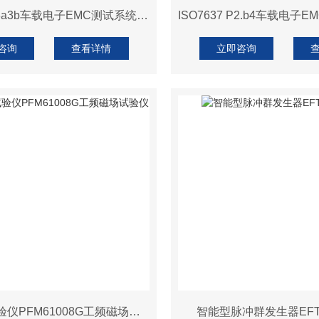
ISO7637 P3a3b车载电子EMC测试系统供应
咨询
查看详情
立即咨询
工频磁场试验仪PFM61008G工频磁场试验仪
智能型脉冲群发生器EFT6