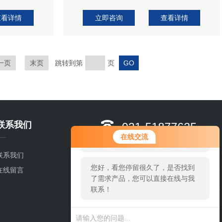
查看详情
立即咨询
查看详情
一页
末页
跳转到第
页
联系我们
021-51877625-
您好！欢迎前来咨询，很高兴为您
在线交流
8628
服务，请问您要咨询什么问题呢？
黄张朋
联系我们
您好，看您停留很久了，是否找到
在线留言
了需求产品，您可以直接在线与我
联系！