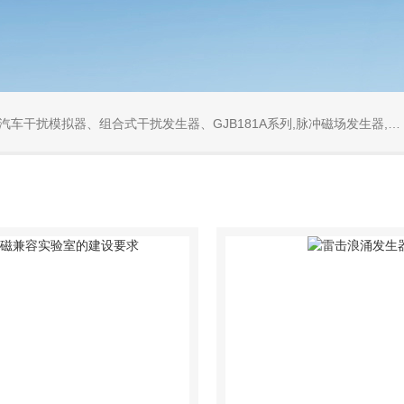
发生器、GJB181A系列,脉冲磁场发生器,工频磁场发生器,衰减振荡波发生器,同轴衰减器,同轴负载