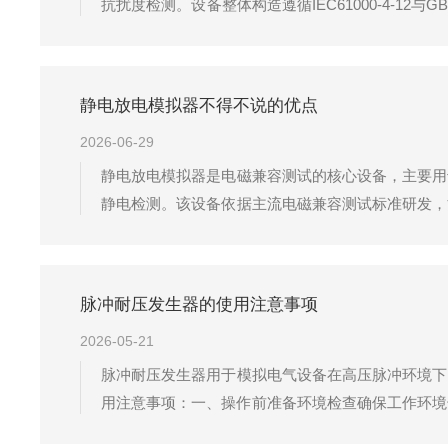
抗扰度检测。设备整体构造遵循IEC61000-4-1
常规实验室与产线测试的应用需求。核心振荡成形电
成，通过电容、电感...
静电放电模拟器不得不说的优点
2026-06-29
静电放电模拟器是电磁兼容测试的核心设备，主要用
静电检测。该设备依据主流电磁兼容测试标准研发，
中的试验装置，具备多项贴合行业检测需求的实用优
格贴合标准参数输出接触放电、空气放电等测试...
脉冲耐压发生器的使用注意事项
2026-05-21
脉冲耐压发生器用于模拟电气设备在高压脉冲环境下
用注意事项：一、操作前准备环境检查‌确保工作环
间充足，便于紧急情况处理。设备检查‌确认设备外