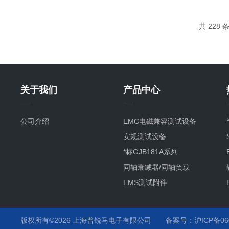
积累。核对设备铭牌参数(如电压等级、频...
共 228
关于我们
产品中心
公司介绍
EMC电磁兼容测试设备
安规测试设备
*标GJB181A系列
同轴衰减器/同轴负载
EMS测试附件
其它产品项目及服务
静电枪
版权所有©2026 上海普锐马电子有限公司
备案号：沪ICP备060