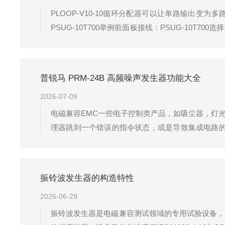
PLOOP-V10-10循环分配器可以让单路输出变为
PSUG-10T700举例前面板接线：PSUG-10T7
发光就说明有高压接入，红色端子接正极、黑色端子接负
普锐马 PRM-24B 高频噪声发生器功能大全
2026-07-09
电磁兼容EMC一些电子控制类产品，如吸尘器，灯
理器跳到一个错误的指令状态，或是导致集成电路的
备抵抗此类暂态传导干扰的性能，并可定性地评定
术，产品符合相关技术规范。产品特点1....
振铃波发生器的构造特性
2026-06-29
振铃波发生器是电磁兼容测试领域的专用试验设备，