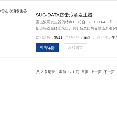
SUG-DATA雷击浪涌发生器
雷击浪涌发生器的特点1．符合IEC61000-4-5 和
部连接线在经受来自开关切换及自然界雷击所引起
控制，使用程控高压电源，体积小，设置方便，可
访问次数：
3511
产品价格：
面议
厂商性质：
生
查看详情
在线留言
共 2 条记录，当前 1 / 1 页 首页 上一页 下一