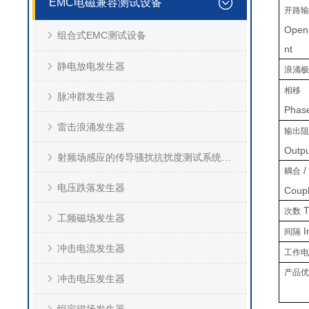
EMC电磁兼容测试设备
开路
Open 
组合式EMC测试设备
nt
静电放电发生器
浪涌
相移
脉冲群发生器
Phase
雷击浪涌发生器
输出
Outp
射频场感应的传导骚扰抗扰度测试系统(CS)
耦合
电压跌落发生器
Coupl
T
次数
工频磁场发生器
I
间隔
冲击电流发生器
工作
产品
冲击电压发生器