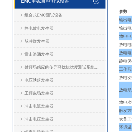
EMC电磁兼容测试设备
参数
组合式EMC测试设备
输出电
输出电
静电放电发生器
放电电
脉冲群发生器
放电电
放电电
雷击浪涌发生器
静电保
射频场感应的传导骚扰抗扰度测试系统(CS)
工作形
放电次
电压跌落发生器
放电形
工频磁场发生器
放电次
冲击电流发生器
触发方
设备工
冲击电压发生器
环境温