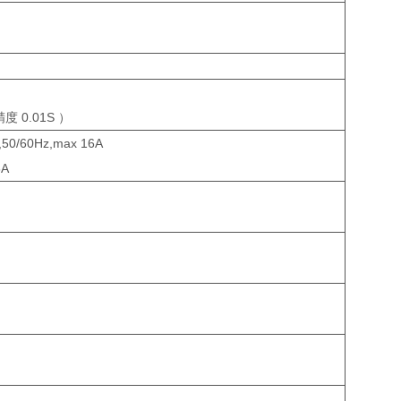
度 0.01S ）
/60Hz,max 16A
6A