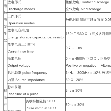
放电形式
接触放电 Contact discharge
电
Discharge modes
空气放电 Air discharge
放
工作形式
电
放电时间间隔可以设置在 0.05
Operation modes
发
放电电容/电阻
生
150pF /330 Ω （可换各种
Energy storage capacitance, resistor
器
放电电流上升时间
0.7 ～ 1ns
Current rise time
输出电压
0 ～± 4500V 正或负，正负
Output voltage
Positive or negative ，Altern
脉冲频率 pulse frequency
1kHz---300kHz ± 10%, 连
内阻 Source impedance
50 Ω± 20%
脉冲前沿
5ns ± 30%
群
Rise time of a pulse
脉
负载特性阻抗 50 Ω
冲
50ns ± 30%
Pulse width at 50 Ω