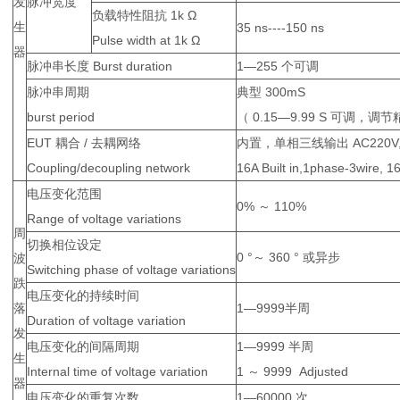
发
脉冲宽度
负载特性阻抗 1k Ω
生
35 ns----150 ns
Pulse width at 1k Ω
器
脉冲串长度 Burst duration
1—255 个可调
脉冲串周期
典型 300mS
burst period
（ 0.15—9.99 S 可调，调节精
EUT 耦合 / 去耦网络
内置，单相三线输出 AC220V,50
Coupling/decoupling network
16A Built in,1phase-3wire, 1
电压变化范围
0% ～ 110%
Range of voltage variations
周
切换相位设定
0 °～ 360 ° 或异步
波
Switching phase of voltage variations
跌
电压变化的持续时间
落
1—9999半周
Duration of voltage variation
发
电压变化的间隔周期
1—9999 半周
生
Internal time of voltage variation
1 ～ 9999 Adjusted
器
电压变化的重复次数
1—60000 次