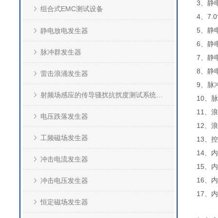
3、静
组合式EMC测试设备
4、7
5、静
静电放电发生器
6、静
脉冲群发生器
7、静
8、静
雷击浪涌发生器
9、脉
射频场感应的传导骚扰抗扰度测试系统(CS)
10、
11、
电压跌落发生器
12、
工频磁场发生器
13、
14、
冲击电流发生器
15、
16、
冲击电压发生器
17、
恒定磁场发生器