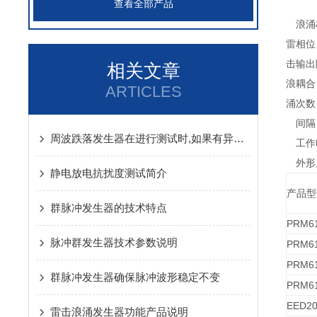
查看全部产品
浪涌
雷
相位
击
输出
相关文章
浪
耦合
ARTICLES
涌
次数
间隔
周波跌落发生器在进行测试时,如果有异常情况出现应该怎么办
工作
外形
静电放电抗扰度测试简介
产品型
群脉冲发生器的技术特点
PRM6
脉冲群发生器技术参数说明
PRM6
PRM6
群脉冲发生器确保脉冲波形稳定不变
PRM6
EED2
雷击浪涌发生器功能产品说明