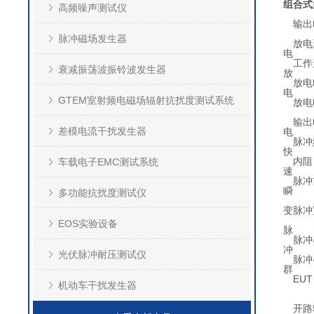
组合式
高频噪声测试仪
输出
脉冲磁场发生器
放电
电
工作
衰减振荡波振铃波发生器
放
放电
电
GTEM室射频电磁场辐射抗扰度测试系统
放电
输出
差模电流干扰发生器
电
脉冲
快
内阻
车载电子EMC测试系统
速
脉冲
瞬
多功能抗扰度测试仪
变
脉冲
EOS实验设备
脉
脉冲
冲
光伏脉冲耐压测试仪
脉冲
群
EUT
机动车干扰发生器
开路