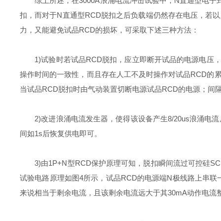
综上所述，在3000A浪涌电流冲击试验中，N直通型电子式RC
扣，而对于N直通型RCD脱扣之后负载端仍然存在电压，若
力，又能避免试品RCD的损坏，可采取下述三种方法：
1)试验时若试品RCD脱扣，应立即断开试品的电源电压
操作时间的一致性，而且存在人工不及时操作对试品RCD的
当试品RCD脱扣时由气动装置切断电源试品RCD的电源；间
2)改进浪涌电流发生器，使得该设备产生8/20us浪涌电流
间如1s后恢复供电即可。
3)由1P+N型RCD保护原理可知，脱扣瞬间流过可控硅S
试验电路原理如图4所示，试品RCD的电源端N极线路上串联一
来说相当于剩余电流，且该剩余电流远大于其30mA动作电流