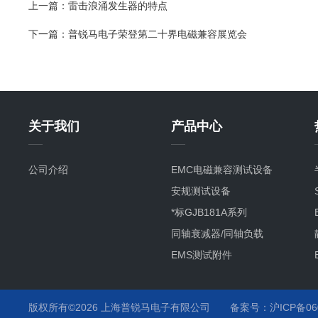
上一篇：
雷击浪涌发生器的特点
下一篇：
普锐马电子荣登第二十界电磁兼容展览会
关于我们
产品中心
公司介绍
EMC电磁兼容测试设备
安规测试设备
*标GJB181A系列
同轴衰减器/同轴负载
EMS测试附件
其它产品项目及服务
静电枪
版权所有©2026 上海普锐马电子有限公司
备案号：沪ICP备060