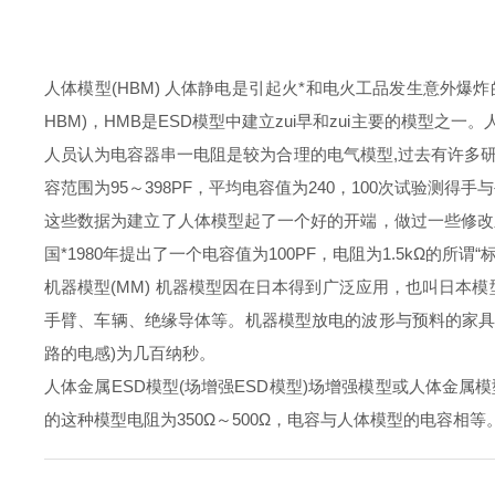
人体模型(HBM) 人体静电是引起火*和电火工品发生意外爆炸的z
HBM)，HMB是ESD模型中建立zui早和zui主要的模
人员认为电容器串一电阻是较为合理的电气模型,过去有许多研
容范围为95～398PF，平均电容值为240，100次试验测得手
这些数据为建立了人体模型起了一个好的开端，做过一些修改之后，
国*1980年提出了一个电容值为100PF，电阻为1.5kΩ的
机器模型(MM) 机器模型因在日本得到广泛应用，也叫日本模
手臂、车辆、绝缘导体等。机器模型放电的波形与预料的家具模
路的电感)为几百纳秒。
人体金属ESD模型(场增强ESD模型)场增强模型或人体金属
的这种模型电阻为350Ω～500Ω，电容与人体模型的电容