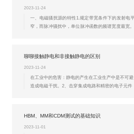
2023-11-24
一、电磁骚扰源的特性1.规定带宽条件下的发射电
窄，而脉冲骚扰中，单位脉冲函数的频谱宽度最宽。
时间的分布与电磁骚扰的出现率有关。按电磁骚扰的
上，骚扰场强矢量的方向随时间变化的特...
聊聊接触静电和非接触静电的区别
2023-11-24
在工业中的危害：静电的产生在工业生产中是不可避
造成电磁干扰。2、击穿集成电路和精密的电子元件
油雾的生产场所极易引起爆炸和火灾。5、静电引力(
珠的危害，因瞬间的电场或电...
HBM、MM和CDM测试的基础知识
2023-11-01