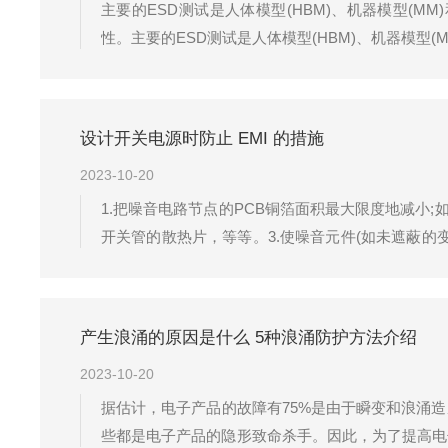
主要的ESD测试是人体模型(HBM)、机器模型(
性。主要的ESD测试是人体模型(HBM)、机器模型(M
靠性。这三个测试的测试配置(图1)有五个元素：VES
设计开关电源时防止 EMI 的措施
2023-10-20
1.把噪音电路节点的PCB铜箔面积最大限度地减小
开关管的散热片，等等。3.使噪音元件(如未遮蔽
接地线。4.如果变压器没有使用电场屏蔽，要保持屏
线路，辅助整流器。6...
产生浪涌的原因是什么 5种浪涌防护方法介绍
2023-10-20
据估计，电子产品的故障有75%是由于瞬变和浪涌
些都是电子产品的隐形致命杀手。因此，为了提高电