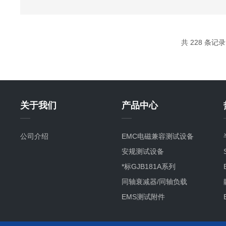
一种上升速度高、持续时间短的尖峰脉冲。电网过压
供了一种简便、经济、可靠的防护方法。电...
共 228 条记录
关于我们
产品中心
公司介绍
EMC电磁兼容测试设备
安规测试设备
*标GJB181A系列
同轴衰减器/同轴负载
EMS测试附件
其它产品项目及服务