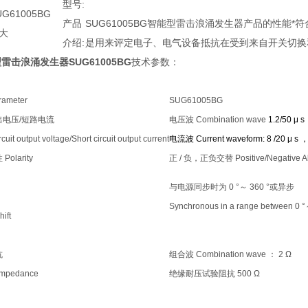
型号:
产品
SUG61005BG智能型雷击浪涌发生器产品的性能*符合或
大
介绍:
是用来评定电子、电气设备抵抗在受到来自开关切换
雷击浪涌发生器SUG61005BG
技术参数：
ameter
SUG61005BG
出电压
/
短路电流
电压波
Combination wave
1.2/50 μ s
cuit output voltage/Short circuit output current
电流波
Current waveform: 8 /20 μ s
性
Polarity
正
/
负，正负交替
Positive/Negative Al
与电源同步时为
0 °
～
360 °
或异步
Synchronous in a range between 0 °
ift
抗
组合波
Combination wave
：
2 Ω
impedance
绝缘耐压试验阻抗
500 Ω