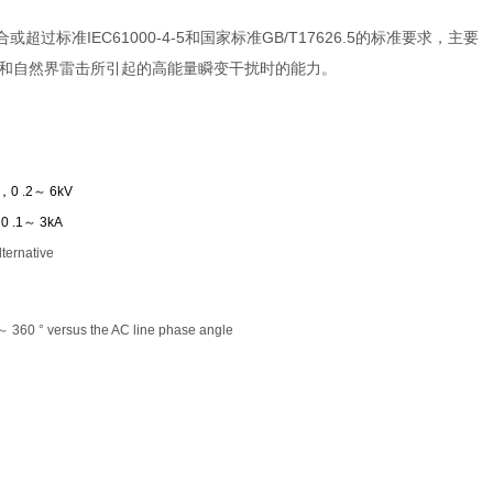
超过标准IEC61000-4-5和国家标准GB/T17626.5的标准要求，主要
和自然界雷击所引起的高能量瞬变干扰时的能力。
，
0 .2
～
6kV
，
0 .1
～
3kA
ternative
～
360 ° versus the AC line phase angle