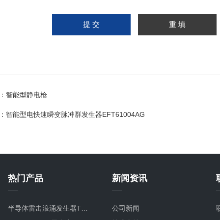
：
智能型静电枪
：
智能型电快速瞬变脉冲群发生器EFT61004AG
热门产品
新闻资讯
半导体雷击浪涌发生器TVS8/20TC
公司新闻