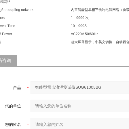
去耦网络
g/decoupling network
内置智能型单相三线制电源网络（负
mes
1—9999
次
erval Time
10—999S
源
Power
AC220V 50/60Hz
点
超大屏幕显示，中英文切换，自动耦
品咨询
产品：
您的单位：
您的姓名：