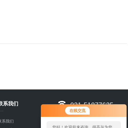
联系我们
021-51877625-
您好！欢迎前来咨询，很高兴为您
在线交流
8628
服务，请问您要咨询什么问题呢？
黄张朋
联系我们