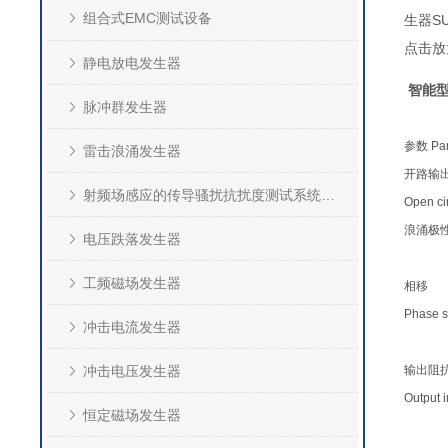
组合式EMC测试设备
点击放
静电放电发生器
智能型
脉冲群发生器
参数
Par
雷击浪涌发生器
开路输
射频场感应的传导骚扰抗扰度测试系统(CS)
Open cir
浪涌极
电压跌落发生器
工频磁场发生器
相移
Phase sh
冲击电流发生器
冲击电压发生器
输出阻
Output 
恒定磁场发生器