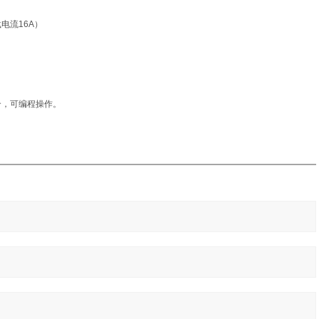
载电流
16A
）
合，可编程操作。