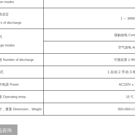
ion modes
数设定
1
～ 999
s of discharge
接触放电 Contac
式
rge modes
空气放电 Air 
Number of discharge
可预设置 1-9
式
1.
自动 2.手动 3
电源 Power
AC220V
±
Operating temp.
15
℃ 
重量 Dimension，Weight
350
×360×1
品咨询