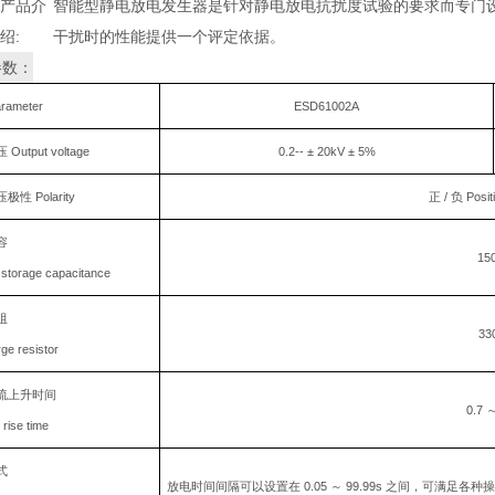
产品介
智能型静电放电发生器是针对静电放电抗扰度试验的要求而专门
绍:
干扰时的性能提供一个评定依据。
参数：
rameter
ESD61002A
Output voltage
0.2--
± 20kV ± 5%
性 Polarity
正 / 负 Posit
容
15
storage capacitance
阻
33
ge resistor
流上升时间
0.7
～
 rise time
式
放电时间间隔可以设置在 0.05 ～ 99.99s 之间，可满足各种操