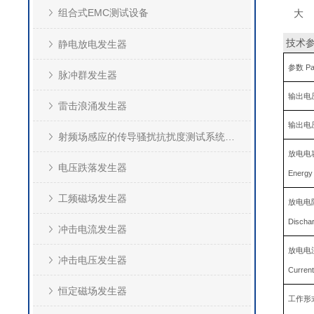
组合式EMC测试设备
大
技术
静电放电发生器
参数 Pa
脉冲群发生器
输出电压 
雷击浪涌发生器
输出电压极
射频场感应的传导骚扰抗扰度测试系统(CS)
放电电
电压跌落发生器
Energy 
工频磁场发生器
放电电
Dischar
冲击电流发生器
放电电
冲击电压发生器
Current
恒定磁场发生器
工作形