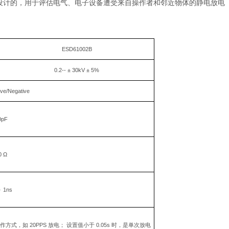
设计的，用于评估电气、电子设备遭受来自操作者和邻近物体的静电放电
ESD61002B
0.2--
± 30kV ± 5%
ive/Negative
0pF
0
Ω
 1ns
作方式，如 20PPS 放电； 设置值小于 0.05s 时，是单次放电