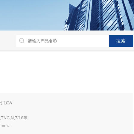
):10W
,TNC,N,7/16等
5mm