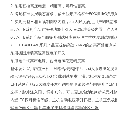
2. 采用程控高压电源，精度高，可靠性更高。
3. 满足标准发展动态需求，输出波形严格符合50Ω和1kΩ负
4. 实现完整三相五线制网络内置，zui大限度满足用户测试需
5．A、B系列产品在操作功能上引入IEC标准等级内置、注
6．A、B系列产品全面提升测试频率在脉冲群抗扰度测试的应用
7．EFT-4060A/B系列产品更提供高达6.6KV的超高严酷度
采用德国原装高速高压电子开关 .
采用电子式高压电源、输出电压稳定精度高 .
整体设计采用内置三相五线耦合/去耦网络、zui大限度满足测试
输出波形*符合50Ω和1KΩ负载测试要求、满足标准发展动态需求
EFT系列产品zui大限度任意可调整的测试频率范围提升至1MHZ
选择了脉冲注入同步/异步功能、可以更加准确地判断试品对脉
内置IEC四种标准等级、主机自动电压渐升扫描、主机正负极
静电放电发生器
,
汽车电子干扰模拟器
,
群脉冲发生器