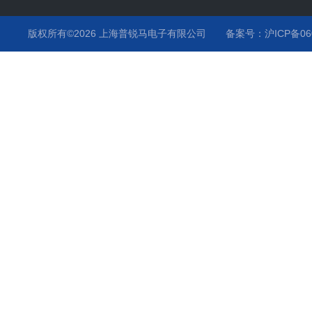
其它产品项目及服务
静电枪
版权所有©2026 上海普锐马电子有限公司
备案号：沪ICP备060