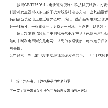
按照GB/T17626.4（电快速瞬变脉冲群抗扰度试验）
群脉冲发生器所模拟出的干扰对线路结电容充电，当其能量
特别是当试验电压接近临界值时。为此一些产品标准规定电
外一种极性。一根线做完，更换另一根线。当然也可以脉冲同
周波跌落模拟器是用于测试电气电子产品抗电网电压波动性
短时中断和电压渐变是电网中常见的物理现象，电气电子设
可靠性。
公司经营：
静电放电发生器
,
雷击浪涌发生器
,
汽车电子干扰模
上一篇：
汽车电子干扰模拟器的发展前景
下一篇：
雷击浪涌发生器的工作原理及浪涌电压来源