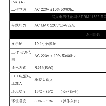
I
Δ
n
（
A
）
工作电源
AC 220V ±10% 50/60hz
涌入电流适配网
络
PRM41589-RC
带载能力
AC MAX 220V/16A/32A;
通用参数
显示屏
10.
1
寸触摸屏
工作电源范
AC 220V ± 10% 50/60Hz
围
通讯方式
RJ45
(
选
配
)
EU
T
电源电
橡胶头输入
压注入
环境温度
1
5
℃
～
3
5
℃
（操作条件）
环境湿度
30
%
～
60%
（操作条件）