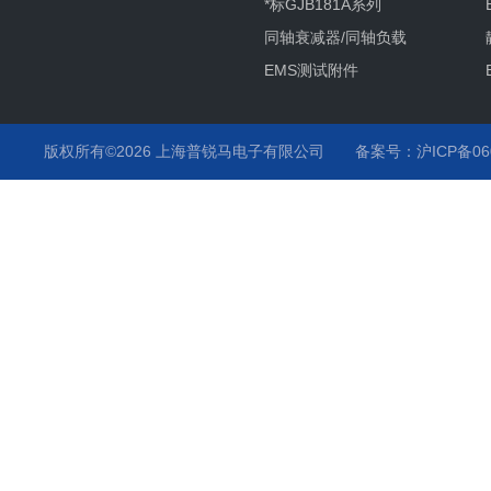
*标GJB181A系列
同轴衰减器/同轴负载
EMS测试附件
其它产品项目及服务
静电枪
版权所有©2026 上海普锐马电子有限公司
备案号：沪ICP备060