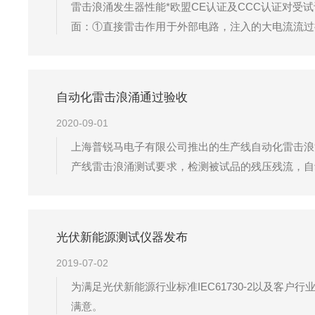
雷击浪涌发生器性能*欧盟CE认证及CCC认证对
面：①直接雷击作用于外部电路，注入的大电流流过
放电的雷电入地电流耦合到设备接地系统的公共接地
英寸彩色触摸屏操作环境温湿度显示程...
自动化雷击浪涌通过验收
2020-09-01
上海普锐马电子有限公司推出的生产线自动化雷击浪
产线雷击浪涌测试要求，检测被试品的残压残流，自
的生产线自动化雷击浪涌测试设备，顺利通过施耐德
被试品的残压残流，自动判定产品的好坏。其他...
光伏新能源测试仪器发布
2019-07-02
为满足光伏新能源行业标准IEC61730-2以及
满意。